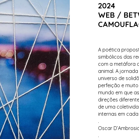
2024
WEB / BET
CAMOUFLA
A poética propos
simbólicos das re
com a metáfora 
animal. A jornada
universo de soli
perfeição e muito
mundo em que as
direções diferent
de uma coletivid
internas em cada
.
Oscar D’Ambrosi
.