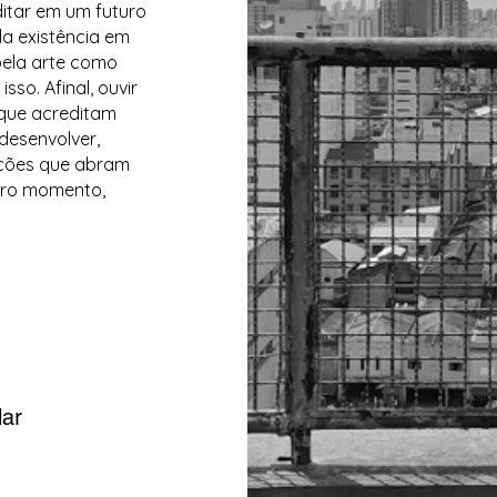
tar em um futuro
da existência em
pela arte como
so. Afinal, ouvir
 que acreditam
 desenvolver,
 ações que abram
eiro momento,
lar