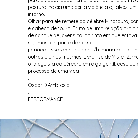
para a capacidade humana de liderar e control
postura indicia uma certa violência e, talvez, u
interno.
Olhar para ele remete ao célebre Minotauro, 
e cabeça de touro. Fruto de uma relação proibi
de sangue de jovens no labirinto em que estava 
sejamos, em parte de nossa
jornada, essa zebra humana/humana zebra, a
outros e a nós mesmos. Livrar-se de Mister Z,
o id egoísta do cérebro em algo gentil, despido 
processo de uma vida.
.
Oscar D’Ambrosio
.
PERFORMANCE