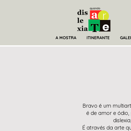
A MOSTRA
ITINERANTE
GALE
Bravo é um multiart
é de amor e ódio,
dislexi
É através da arte q