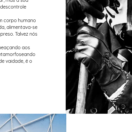
ar, mas a sua
m descontrole
com corpo humano
da, alimentava-se
preso. Talvez nós
meaçando aos
 metamorfoseando
de vaidade, é o