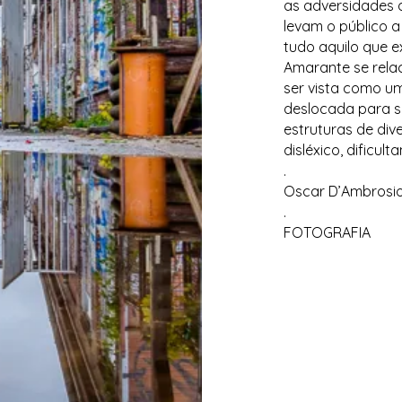
as adversidades d
levam o público 
tudo aquilo que e
Amarante se relac
ser vista como um
deslocada para s
estruturas de div
disléxico, dificul
.
Oscar D’Ambrosi
.
FOTOGRAFIA