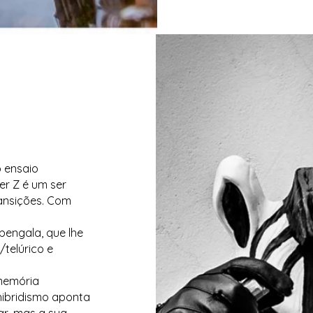
 ensaio
er Z é um ser
ansições. Com
engala, que lhe
telúrico e
 memória
hibridismo aponta